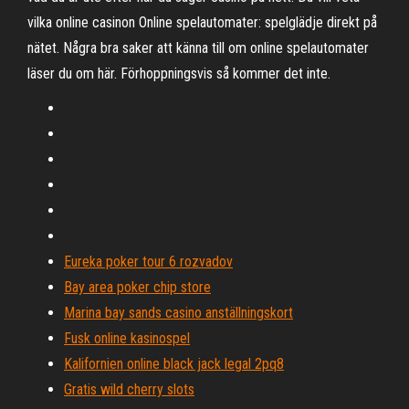
vilka online casinon Online spelautomater: spelglädje direkt på
nätet. Några bra saker att känna till om online spelautomater
läser du om här. Förhoppningsvis så kommer det inte.
Eureka poker tour 6 rozvadov
Bay area poker chip store
Marina bay sands casino anställningskort
Fusk online kasinospel
Kalifornien online black jack legal 2pq8
Gratis wild cherry slots