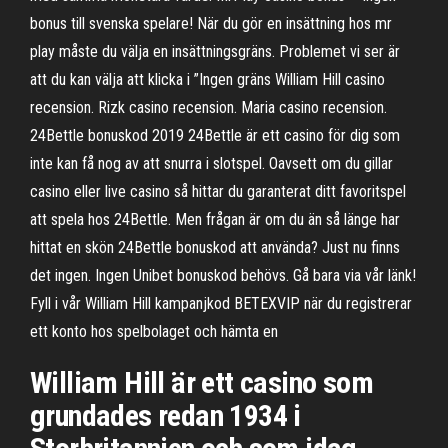
bonus till svenska spelare! När du gör en insättning hos mr
play måste du välja en insättningsgräns. Problemet vi ser är
att du kan välja att klicka i ”Ingen gräns William Hill casino
recension. Rizk casino recension. Maria casino recension.
24Bettle bonuskod 2019 24Bettle är ett casino för dig som
inte kan få nog av att snurra i slotspel. Oavsett om du gillar
casino eller live casino så hittar du garanterat ditt favoritspel
att spela hos 24Bettle. Men frågan är om du än så länge har
hittat en skön 24Bettle bonuskod att använda? Just nu finns
det ingen. Ingen Unibet bonuskod behövs. Gå bara via vår länk!
Fyll i vår William Hill kampanjkod BETEXVIP när du registrerar
ett konto hos spelbolaget och hämta en
William Hill är ett casino som
grundades redan 1934 i