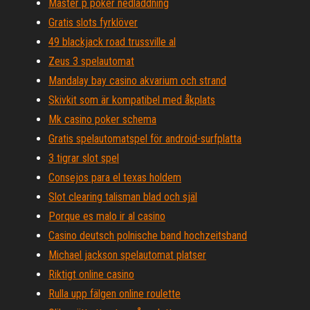
Master p poker nedladdning
Gratis slots fyrklöver
49 blackjack road trussville al
Zeus 3 spelautomat
Mandalay bay casino akvarium och strand
Skivkit som är kompatibel med åkplats
Mk casino poker schema
Gratis spelautomatspel för android-surfplatta
3 tigrar slot spel
Consejos para el texas holdem
Slot clearing talisman blad och själ
Porque es malo ir al casino
Casino deutsch polnische band hochzeitsband
Michael jackson spelautomat platser
Riktigt online casino
Rulla upp fälgen online roulette