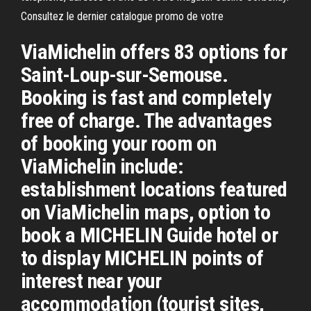
Consultez le dernier catalogue promo de votre
ViaMichelin offers 83 options for
Saint-Loup-sur-Semouse.
Booking is fast and completely
free of charge. The advantages
of booking your room on
ViaMichelin include:
establishment locations featured
on ViaMichelin maps, option to
book a MICHELIN Guide hotel or
to display MICHELIN points of
interest near your
accommodation (tourist sites,