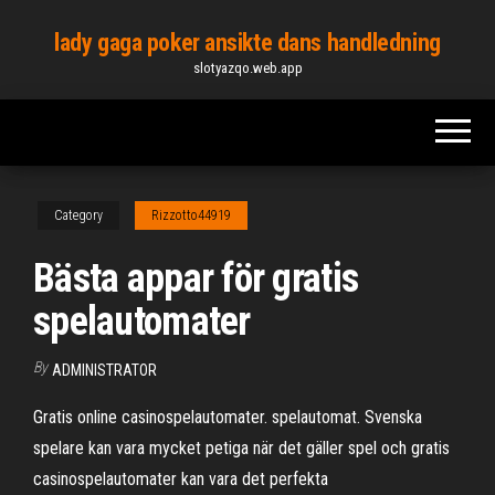
Skip
lady gaga poker ansikte dans handledning
to
slotyazqo.web.app
the
content
Category
Rizzotto44919
Bästa appar för gratis
spelautomater
By
ADMINISTRATOR
Gratis online casinospelautomater. spelautomat. Svenska
spelare kan vara mycket petiga när det gäller spel och gratis
casinospelautomater kan vara det perfekta