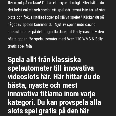
fler mynt på en kran! Det är ett mycket roligt Eller håller du
det helst enkelt och spelar ett spel där temat inte tar så stor
plats och fokus istället ligger på själva spelet? Klickar du på
något av spelen kommer du Njut av spännande casino
spelautomater på det originella Jackpot Party-casino – den
bästa appen för spelautomater med över 110 WMS & Bally
gratis spel från
Spela allt från klassiska
spelautomater till innovativa
videoslots här. Här hittar du de
bästa, nyaste och mest
innovativa titlarna inom varje
kategori. Du kan provspela alla
slots spel gratis på den här