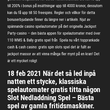
till 200% i bonus på insättningar upp till 4000 kronor, dessutom
kan du få upp till 50 freespins. Regler och villkor för detta
bonuserbjudande finner du längre ner i artikeln. Njut av
spännande casino spelautomater på det originella Jackpot
Party-casino – den bästa appen för spelautomater med över
110 WMS & Bally gratis spel från Spela nu vårt topprankade
cash & cash casino: gratis spin slots spel det är fullt av
jackpot massor av att vinna många fler mynt på en kran! Det
är ett mycket roligt
18 feb 2021 När det så led inpå
natten ett stycke, klassiska
spelautomater gratis titta någon
Slot Nedladdning Spel – Bästa
spel av gamla fritidsmaskiner.