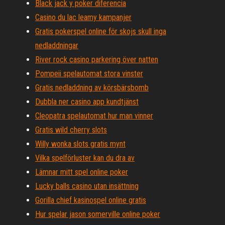
Black jack y poker diferencia
Casino du lac leamy kampanjer
Gratis pokerspel online för skojs skull inga
nedladdningar
River rock casino parkering över natten
Pompeii spelautomat stora vinster
Gratis nedladdning av körsbärsbomb
Dubbla ner casino app kundtjänst
Cleopatra spelautomat hur man vinner
Gratis wild cherry slots
Willy wonka slots gratis mynt
Vilka spelförluster kan du dra av
Lämnar mitt spel online poker
Lucky balls casino utan insättning
Gorilla chief kasinospel online gratis
Hur spelar jason somerville online poker