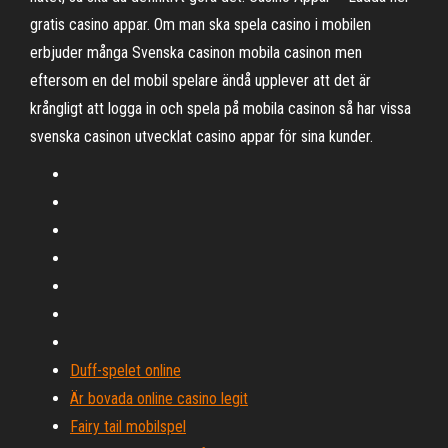
gratis casino appar. Om man ska spela casino i mobilen
erbjuder många Svenska casinon mobila casinon men
eftersom en del mobil spelare ändå upplever att det är
krångligt att logga in och spela på mobila casinon så har vissa
svenska casinon utvecklat casino appar för sina kunder.
Duff-spelet online
Är bovada online casino legit
Fairy tail mobilspel