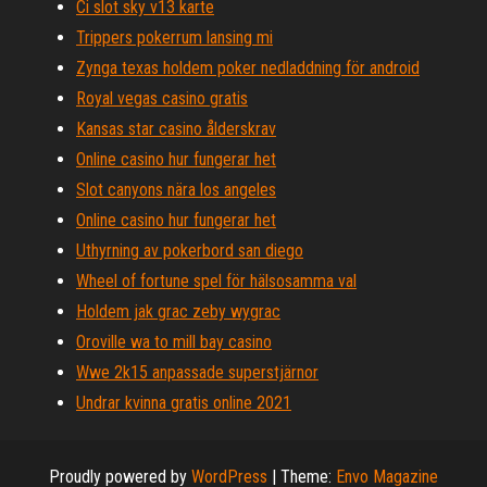
Ci slot sky v13 karte
Trippers pokerrum lansing mi
Zynga texas holdem poker nedladdning för android
Royal vegas casino gratis
Kansas star casino ålderskrav
Online casino hur fungerar het
Slot canyons nära los angeles
Online casino hur fungerar het
Uthyrning av pokerbord san diego
Wheel of fortune spel för hälsosamma val
Holdem jak grac zeby wygrac
Oroville wa to mill bay casino
Wwe 2k15 anpassade superstjärnor
Undrar kvinna gratis online 2021
Proudly powered by
WordPress
|
Theme:
Envo Magazine