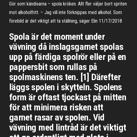
Gör som kändisarna – spola kröken. Allt fler väljer bort spriten
mot alkoholfritt. – Jag vill inte förknippas med alkohol. Som
förebild är det viktigt att ta ställning, säger Elin 11/17/2018
Spola är det moment under
vävning då inslagsgarnet spolas
upp på färdiga spolrör eller på en
pappersbit som rullas på
spolmaskinens ten. [1] Därefter
läggs spolen i skytteln. Spolens
form är oftast tjockast på mitten
för att minimera risken att
garnet rasar av spolen. Vid
vävning med lintråd är det viktigt