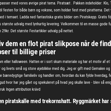
 passer med vores øvrige pirat tema. Piratsæt . Pakken indeholder: Klo, 
 til festen for både børn og voksne, som holder fest med pirattema. Det 
ed i temaet. Ladda ned fantastiska gratis bilder om Piratskepp. Gratis f
ns største udvalg med lynhurtig levering. Velkommen til en masse gode fun
 29kr. Det største Festartikler udvalg på nettet.
iv dem en flot pirat slikpose når de find
ser til billige priser
elavn eller halloween. Hatten er i sort skum materiale og har et motiv af e
eer og livets små og store øjeblikke med dig. Jeg er gift med Gemalen o
ve bæredygtige familieliv og handler om, hvordan du kan fylde hverdag,
gud hvor har jeg gået og spekuleret på hvad jeg skulle lave - blev så e
ruk Ingen attribution krävd
en piratskalle med trekornshatt. Ryggmärket har 