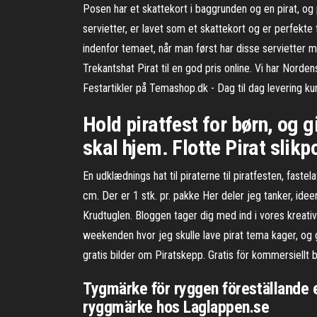
Posen har et skattekort i baggrunden og en pirat, og
servietter, er lavet som et skattekort og er perfekte
indenfor temaet, når man først har disse servietter m
Trekantshat Pirat til en god pris online. Vi har Norde
Festartikler på Temashop.dk - Dag til dag levering kun
Hold piratfest for børn, og g
skal hjem. Flotte Pirat slikpo
En udklædnings hat til piraterne til piratfesten, fast
cm. Der er 1 stk. pr. pakke Her deler jeg tanker, id
Krudtuglen. Bloggen tager dig med ind i vores kreati
weekenden hvor jeg skulle lave pirat tema kager, og 
gratis bilder om Piratskepp. Gratis för kommersiellt b
Tygmärke för ryggen föreställande 
ryggmärke hos Laglappen.se