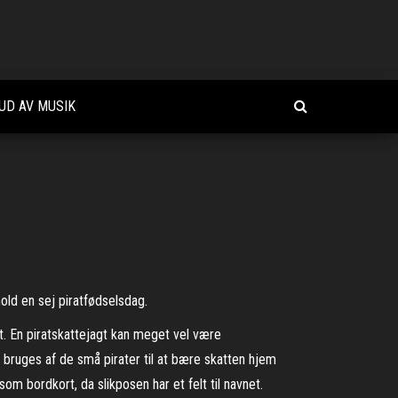
UD AV MUSIK
hold en sej piratfødselsdag.
t. En piratskattejagt kan meget vel være
n bruges af de små pirater til at bære skatten hjem
om bordkort, da slikposen har et felt til navnet.