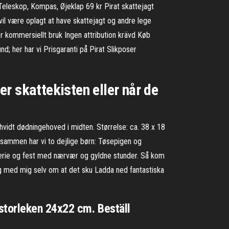
Teleskop, Kompas, Øjeklap 69 kr Pirat skattejagt
vil være oplagt at have skattejagt og andre lege
ör kommersiellt bruk Ingen attribution krävd Køb
d; her har vi Prisgaranti på Pirat Slikposer
er skattekisten eller når de
t hvidt dødningehoved i midten. Størrelse: ca. 38 x 18
g sammen har vi to dejlige børn: Tøsepigen og
 ferie og fest med nærvær og gyldne stunder. Så kom
nig med mig selv om at det sku Ladda ned fantastiska
storleken 24x22 cm. Beställ