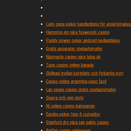
Lady gaga poker handledning för ansiktsmake
Hampton inn nära foxwoods casino
Paddy power poker android nedladdning
Gratis apparater spelautomater
Närmaste casino nära tulsa ok
Topp casino online kanada
Skillnad mellan kortplats och fyrkantig port
Casino online argentina pago facil
Las vegas casino gratis spelautomater
Snurra och vinn slots
Nj online casino-kampanjer
Eureka poker tour 6 rozvadov
Stanford drs nära san pablo casino
Betfair casino onlinespel