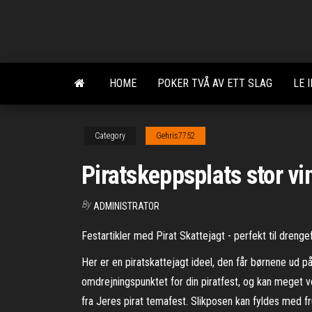
Skip
to
the
content
HOME
POKER TVÅ AV ETT SLAG
LE 
Category
Gehris7752
Piratskeppsplats stor vi
By
ADMINISTRATOR
Festartikler med Pirat Skattejagt - perfekt til dreng
Her er en piratskattejagt ideel, den får børnene ud 
omdrejningspunktet for din piratfest, og kan meget vel
fra Jeres pirat temafest. Slikposen kan fyldes med fru