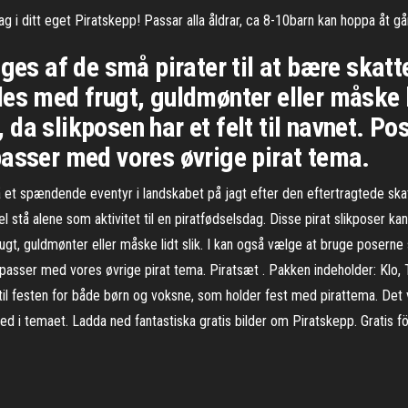
g i ditt eget Piratskepp! Passar alla åldrar, ca 8-10barn kan hoppa åt g
ges af de små pirater til at bære skatt
es med frugt, guldmønter eller måske li
a slikposen har et felt til navnet. Pos
passer med vores øvrige pirat tema.
på et spændende eventyr i landskabet på jagt efter den eftertragtede ska
 stå alene som aktivitet til en piratfødselsdag. Disse pirat slikposer ka
gt, guldmønter eller måske lidt slik. I kan også vælge at bruge poserne s
 passer med vores øvrige pirat tema. Piratsæt . Pakken indeholder: Klo, 
 til festen for både børn og voksne, som holder fest med pirattema. Det 
ed i temaet. Ladda ned fantastiska gratis bilder om Piratskepp. Gratis fö