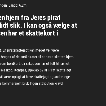
ången. Längd: 6,2m
en hjem fra Jeres pirat
dt slik. I kan også vælge at
en har et skattekort i
t. En piratskattejagt kan meget vel være
n bruges af de små pirater til at bære skatten hjem
om bordkort, da slikposen har et felt til navnet.
Teleskop, Kompas, Øjeklap 69 kr Pirat skattejagt
vil være oplagt at have skattejagt og andre lege
r kommersiellt bruk Ingen attribution krävd