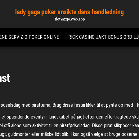
lady gaga poker ansikte dans handledning
slotyazqo.web.app
IENE SERVIZIO POKER ONLINE
RICK CASINO JAKT BONUS ORD LJ
nst
efødselsdag med pirattema. Brug disse festartikler til at pynte op med - 
på et spændende eventyr i landskabet på jagt efter den eftertragtede ska
 stå alene som aktivitet til en piratfødselsdag. Disse pirat slikposer ka
gt, guldmønter eller måske lidt slik. I kan også vælge at bruge poserne s