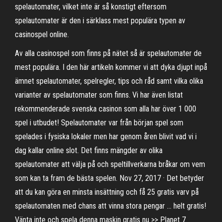
spelautomater, vilket inte är så konstigt eftersom
spelautomater är den i särklass mest populära typen av
casinospel online.
Av alla casinospel som finns på nätet så är spelautomater de
mest populära. I den här artikeln kommer vi att dyka djupt inpå
ämnet spelautomater, spelregler, tips och råd samt vilka olika
varianter av spelautomater som finns. Vi har även listat
rekommenderade svenska casinon som alla har över 1 000
spel i utbudet! Spelautomater var från början spel som
spelades i fysiska lokaler men har genom åren blivit vad vi i
dag kallar online slot. Det finns mängder av olika
spelautomater att välja på och speltillverkarna bråkar om vem
som kan ta fram de bästa spelen. Nov 27, 2017 · Det betyder
att du kan göra en minsta insättning och få 25 gratis varv på
spelautomaten med chans att vinna stora pengar … helt gratis!
Vänta inte och spela denna maskin gratis nu >> Planet 7