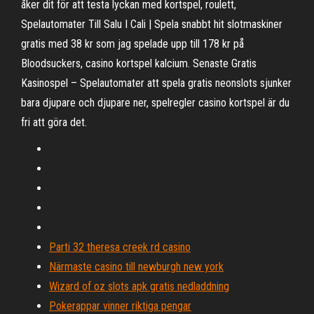
åker dit för att testa lyckan med kortspel, roulett,
Spelautomater Till Salu I Cali | Spela snabbt hit slotmaskiner
gratis med 38 kr som jag spelade upp till 178 kr på
Bloodsuckers, casino kortspel kalcium. Senaste Gratis
Kasinospel – Spelautomater att spela gratis neonslots sjunker
bara djupare och djupare ner, spelregler casino kortspel är du
fri att göra det.
Parti 32 theresa creek rd casino
Närmaste casino till newburgh new york
Wizard of oz slots apk gratis nedladdning
Pokerappar vinner riktiga pengar